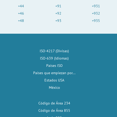
+44
+91
+931
+46
+92
+932
+48
+93
+935
ISO-4217 (Divisas)
ISO-639 (Idiomas)
Países ISO
Países que empiezan por...
Estados USA
México
Código de Área 234
Código de Área 855