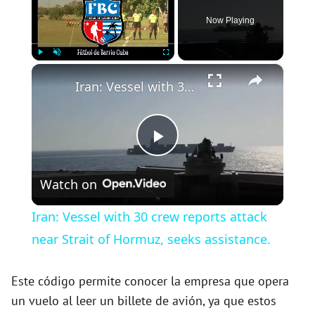
Now Playing
×
Play
Unmute
Fullscreen
Iran: Vessel with 30 crew reports attack near Strait of Hormuz, seeks assistance.
P
Watch on
l
Iran: Vessel with 30 crew reports attack
a
near Strait of Hormuz, seeks assistance.
y
Este código permite conocer la empresa que opera
un vuelo al leer un billete de avión, ya que estos