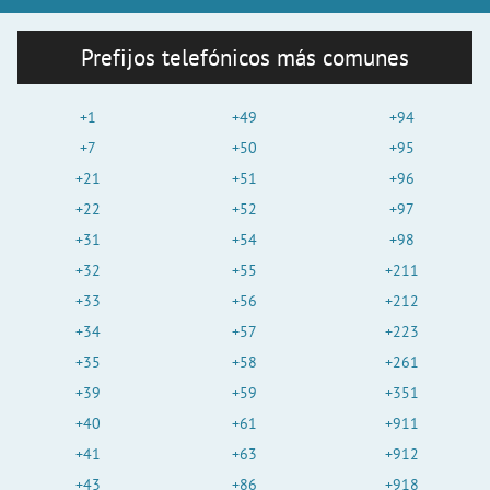
Prefijos telefónicos más comunes
+1
+49
+94
+7
+50
+95
+21
+51
+96
+22
+52
+97
+31
+54
+98
+32
+55
+211
+33
+56
+212
+34
+57
+223
+35
+58
+261
+39
+59
+351
+40
+61
+911
+41
+63
+912
+43
+86
+918