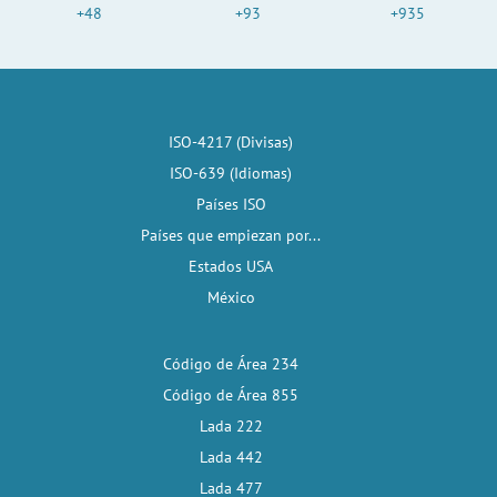
+48
+93
+935
ISO-4217 (Divisas)
ISO-639 (Idiomas)
Países ISO
Países que empiezan por...
Estados USA
México
Código de Área 234
Código de Área 855
Lada 222
Lada 442
Lada 477