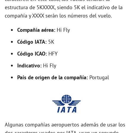
o
estructura de 5KXXXX, siendo 5K el indicativo de la
compañía y XXXX serán los números del vuelo.
Compañía aérea:
Hi Fly
Código IATA:
5K
Código ICAO:
HFY
Indicativo:
Hi Fly
País de origen de la compañía:
Portugal
Algunas compañías aeropuertos además de usar los
dos caracteres usados por IATA, usan un segundo