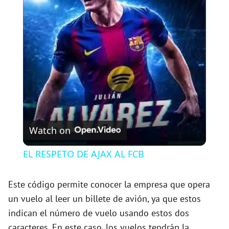
l
a
y
V
Watch on
i
EL RESPETO DE AJAX AL FCB
d
Este código permite conocer la empresa que opera
un vuelo al leer un billete de avión, ya que estos
e
indican el número de vuelo usando estos dos
caracteres. En este caso, los vuelos tendrán la