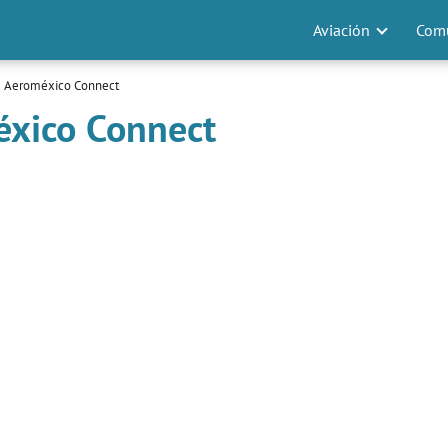
Aviación
Comu
e Aeroméxico Connect
éxico Connect