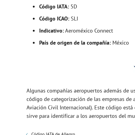
V
Código IATA:
5D
i
Código ICAO:
SLI
Indicativo:
Aeroméxico Connect
d
País de origen de la compañía:
México
e
o
Algunas compañías aeropuertos además de usa
código de categorización de las empresas de a
Aviación Civil Internacional). Este código es
sirve para identificar a los aeropuertos del 
Código IATA de Allegro