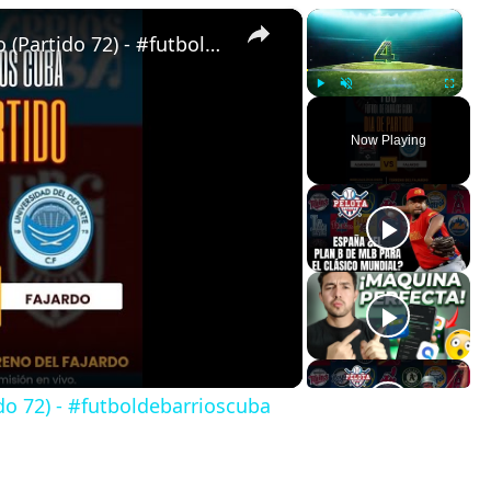
×
×
Almendras de Párraga VS Fajardo (Partido 72) - #futboldebarrioscuba
Play
Unmute
Fullscreen
Now Playing
do 72) - #futboldebarrioscuba