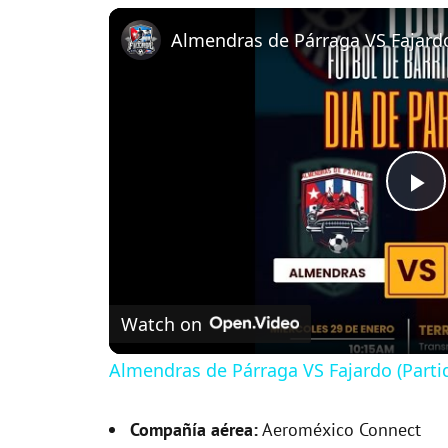
P
l
Watch on
a
Almendras de Párraga VS Fajardo (Parti
y
Compañía aérea:
Aeroméxico Connect