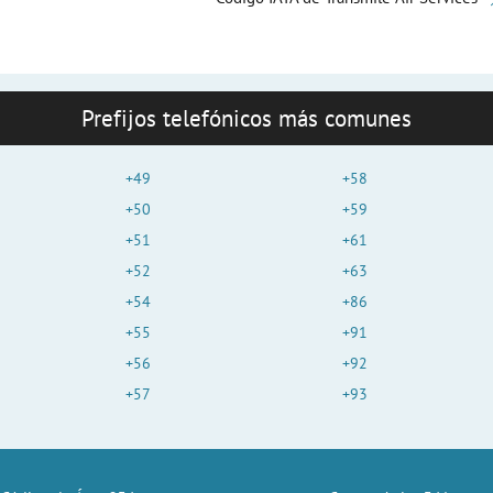
Prefijos telefónicos más comunes
+49
+58
+50
+59
+51
+61
+52
+63
+54
+86
+55
+91
+56
+92
+57
+93