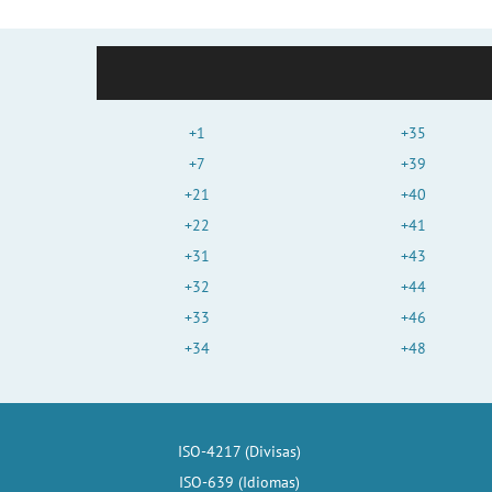
+1
+35
+7
+39
+21
+40
+22
+41
+31
+43
+32
+44
+33
+46
+34
+48
ISO-4217 (Divisas)
ISO-639 (Idiomas)