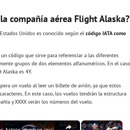
 la compañía aérea Flight Alaska?
 Estados Unidos es conocido según el
código IATA como
un código que sirve para referenciar a las diferentes
ente grupos de dos elementos alfanuméricos. En el cas
 Alaska es 4Y.
era un vuelo al leer un billete de avión, ya que estos
racteres. En este caso, los vuelos tendrán la estructura
añía y XXXX serán los números del vuelo.
×
×
Yordan Álvarez decisivo para unos Astros que han iniciado mal