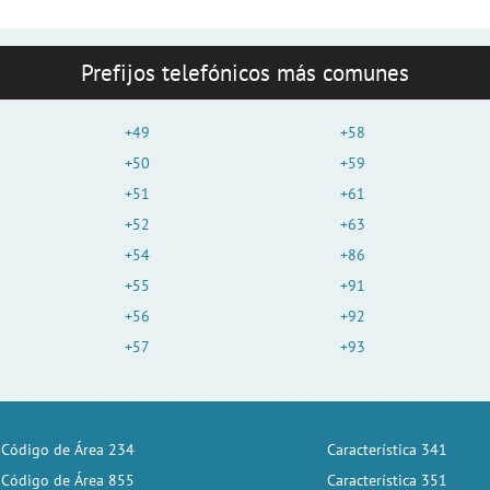
Prefijos telefónicos más comunes
+49
+58
+50
+59
+51
+61
+52
+63
+54
+86
+55
+91
+56
+92
+57
+93
Código de Área 234
Característica 341
Código de Área 855
Característica 351