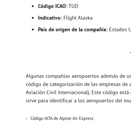
i
Código ICAO:
TUD
Indicativo:
Flight Alaska
d
País de origen de la compañía:
Estados 
e
o
Algunas compañías aeropuertos además de usa
código de categorización de las empresas de a
Aviación Civil Internacional). Este código es
sirve para identificar a los aeropuertos del m
Código IATA de Alpine Air Express