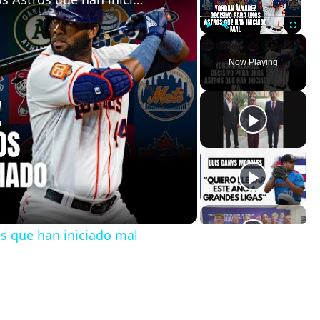
Play
Unmute
Fullscreen
Now Playing
os que han iniciado mal