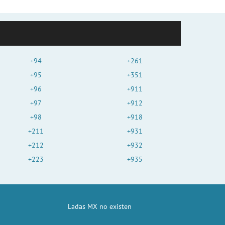
+94
+261
+95
+351
+96
+911
+97
+912
+98
+918
+211
+931
+212
+932
+223
+935
Ladas MX no existen