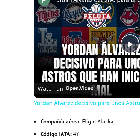
P
l
Watch on
a
Yordan Álvarez decisivo para unos Astr
y
Compañía aérea:
Flight Alaska
V
Código IATA:
4Y