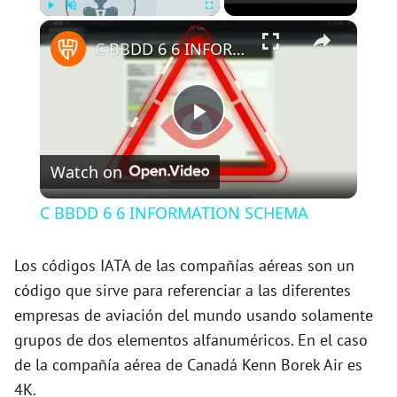
×
Play
Unmute
Fullscreen
C BBDD 6 6 INFORMATION SCHEMA
P
Watch on
l
C BBDD 6 6 INFORMATION SCHEMA
a
Los códigos IATA de las compañías aéreas son un
código que sirve para referenciar a las diferentes
y
empresas de aviación del mundo usando solamente
grupos de dos elementos alfanuméricos. En el caso
V
de la compañía aérea de Canadá Kenn Borek Air es
4K.