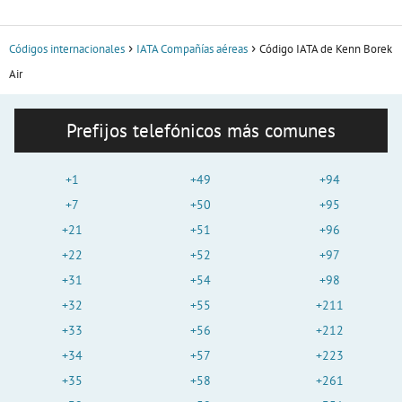
Códigos internacionales
IATA Compañías aéreas
Código IATA de Kenn Borek
Air
Prefijos telefónicos más comunes
+1
+49
+94
+7
+50
+95
+21
+51
+96
+22
+52
+97
+31
+54
+98
+32
+55
+211
+33
+56
+212
+34
+57
+223
+35
+58
+261