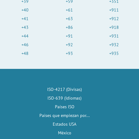
+39
+59
+351
+40
+61
+911
+41
+63
+912
+43
+86
+918
+44
+91
+931
+46
+92
+932
+48
+93
+935
ISO-4217 (Divisas)
ISO-639 (Idiomas)
Países ISO
Países que empiezan por...
Estados USA
México