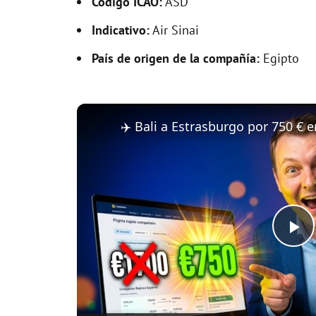
Código ICAO:
ASD
Indicativo:
Air Sinai
País de origen de la compañía:
Egipto
P
l