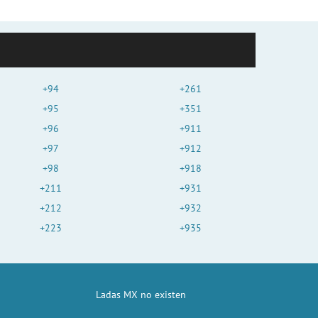
+94
+261
+95
+351
+96
+911
+97
+912
+98
+918
+211
+931
+212
+932
+223
+935
Ladas MX no existen