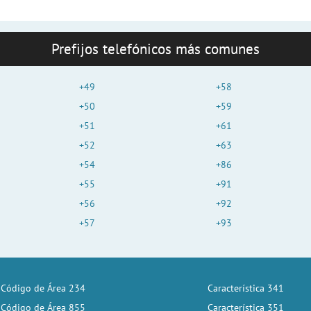
Prefijos telefónicos más comunes
+49
+58
+50
+59
+51
+61
+52
+63
+54
+86
+55
+91
+56
+92
+57
+93
Código de Área 234
Característica 341
Código de Área 855
Característica 351