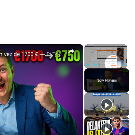
×
×
✈️ Bali a Estrasburgo por 750 € en vez de 1700 € — El Truco de Vuelos que Ocultan las Comparadoras 🤯
Play
Unmute
Fullscreen
Now Playing