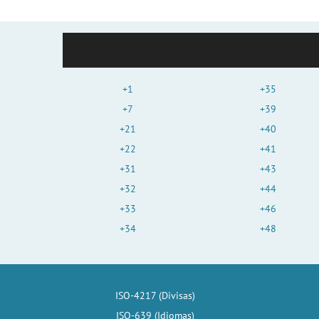
+1
+35
+7
+39
+21
+40
+22
+41
+31
+43
+32
+44
+33
+46
+34
+48
ISO-4217 (Divisas)
ISO-639 (Idiomas)