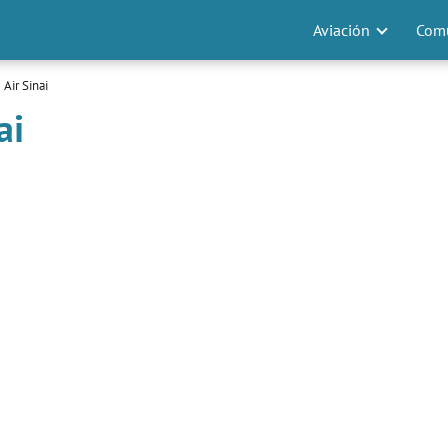
Aviación
Comu
Air Sinai
ai