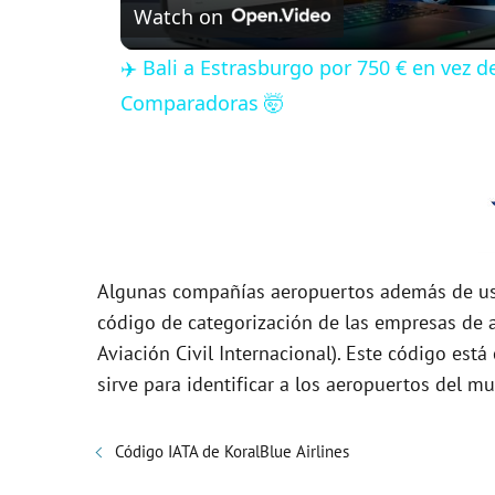
Watch on
a
✈️ Bali a Estrasburgo por 750 € en vez 
y
Comparadoras 🤯
V
i
d
Algunas compañías aeropuertos además de usa
código de categorización de las empresas de a
e
Aviación Civil Internacional). Este código es
sirve para identificar a los aeropuertos del m
o
Código IATA de KoralBlue Airlines