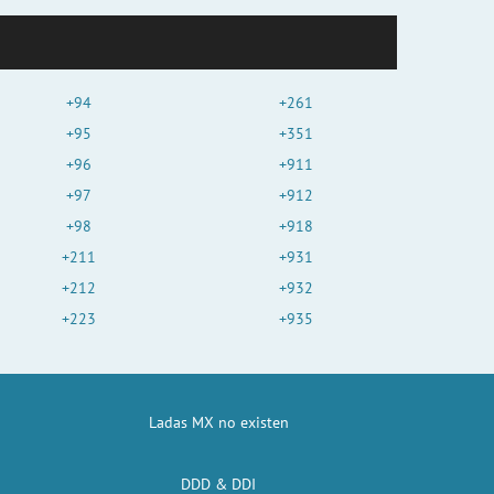
+94
+261
+95
+351
+96
+911
+97
+912
+98
+918
+211
+931
+212
+932
+223
+935
Ladas MX no existen
DDD & DDI