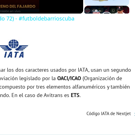
do 72) - #futboldebarrioscuba
r los dos caracteres usados por IATA, usan un segundo
viación legislado por la
OACI/ICAO
(Organización de
tá compuesto por tres elementos alfanuméricos y también
undo. En el caso de Avitrans es
ETS
.
Código IATA de Nextjet