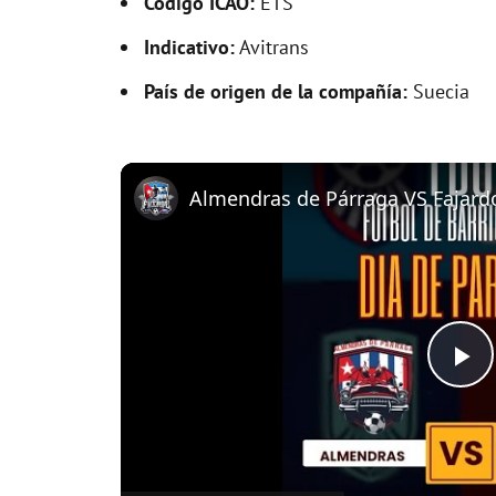
Código ICAO:
ETS
Indicativo:
Avitrans
País de origen de la compañía:
Suecia
P
l