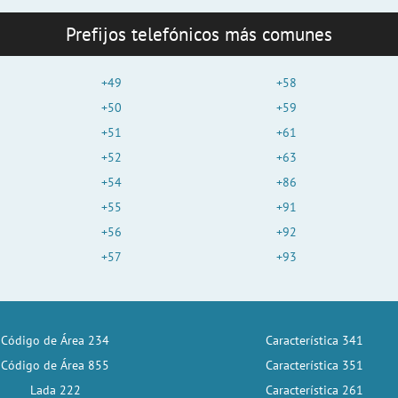
Prefijos telefónicos más comunes
+49
+58
+50
+59
+51
+61
+52
+63
+54
+86
+55
+91
+56
+92
+57
+93
Código de Área 234
Característica 341
Código de Área 855
Característica 351
Lada 222
Característica 261