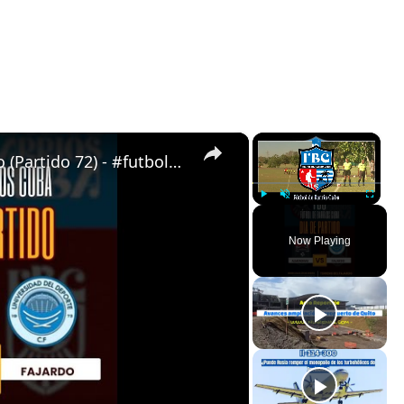
×
×
Almendras de Párraga VS Fajardo (Partido 72) - #futboldebarrioscuba
Play
Unmute
Fullscreen
Now Playing