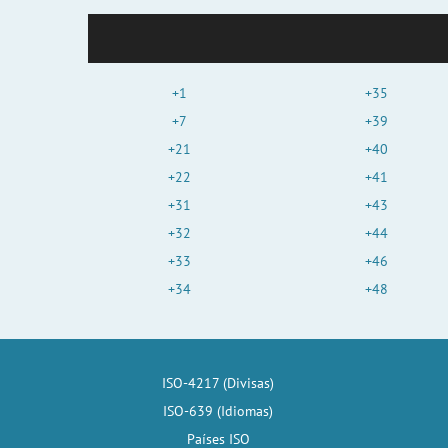
+1
+35
+7
+39
+21
+40
+22
+41
+31
+43
+32
+44
+33
+46
+34
+48
ISO-4217 (Divisas)
ISO-639 (Idiomas)
Países ISO