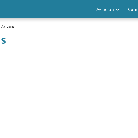
Aviación
Comu
 Avitrans
ns