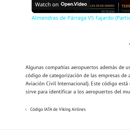
Watch on
a
Almendras de Párraga VS Fajardo (Parti
y
V
i
Algunas compañías aeropuertos además de usa
d
código de categorización de las empresas de a
Aviación Civil Internacional). Este código es
sirve para identificar a los aeropuertos del m
e
o
Código IATA de Viking Airlines