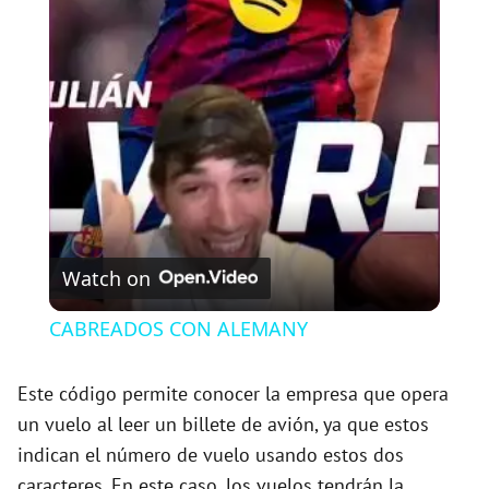
l
a
y
V
Watch on
i
CABREADOS CON ALEMANY
d
Este código permite conocer la empresa que opera
un vuelo al leer un billete de avión, ya que estos
e
indican el número de vuelo usando estos dos
caracteres. En este caso, los vuelos tendrán la