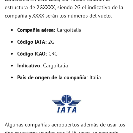
o
estructura de 2GXXXX, siendo 2G el indicativo de la
compañía y XXXX serán los números del vuelo.
Compañía aérea:
Cargoitalia
Código IATA:
2G
Código ICAO:
CRG
Indicativo:
Cargoitalia
País de origen de la compañía:
Italia
Algunas compañías aeropuertos además de usar los
dos caracteres usados por IATA, usan un segundo