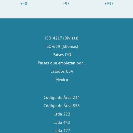
+48
+93
+935
ISO-4217 (Divisas)
ISO-639 (Idiomas)
Países ISO
Países que empiezan por...
Estados USA
México
Código de Área 234
Código de Área 855
Lada 222
Lada 442
Lada 477