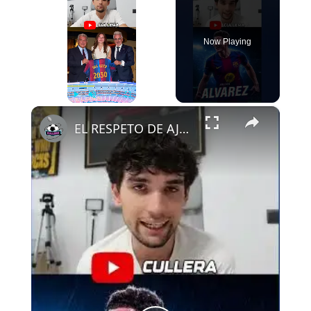
Now Playing
×
Play
Unmute
Fullscreen
EL RESPETO DE AJAX AL FCB