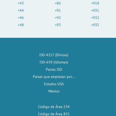
+43
+86
+918
+44
+91
+931
+46
+92
+932
+48
+93
+935
ISO-4217 (Divisas)
ISO-639 (Idiomas)
Países ISO
Países que empiezan por...
Estados USA
México
Código de Área 234
Código de Área 855