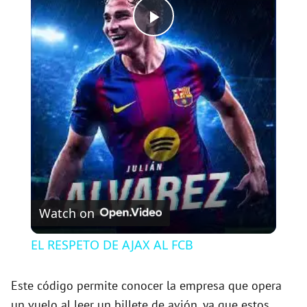
P
l
a
y
V
Watch on
i
EL RESPETO DE AJAX AL FCB
d
Este código permite conocer la empresa que opera
un vuelo al leer un billete de avión, ya que estos