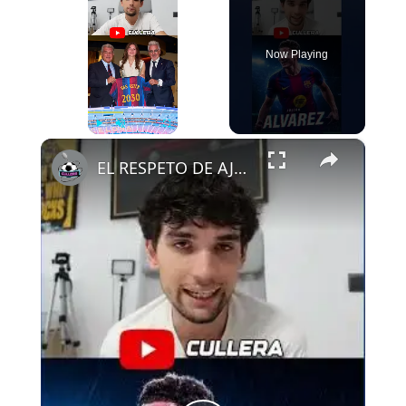
Now Playing
×
Play
Unmute
Fullscreen
EL RESPETO DE AJAX AL FCB