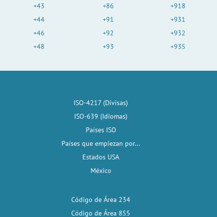
+43
+86
+918
+44
+91
+931
+46
+92
+932
+48
+93
+935
ISO-4217 (Divisas)
ISO-639 (Idiomas)
Países ISO
Países que empiezan por...
Estados USA
México
Código de Área 234
Código de Área 855