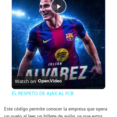
P
l
a
y
V
Watch on
i
EL RESPETO DE AJAX AL FCB
d
Este código permite conocer la empresa que opera
un vuelo al leer un billete de avión, ya que estos