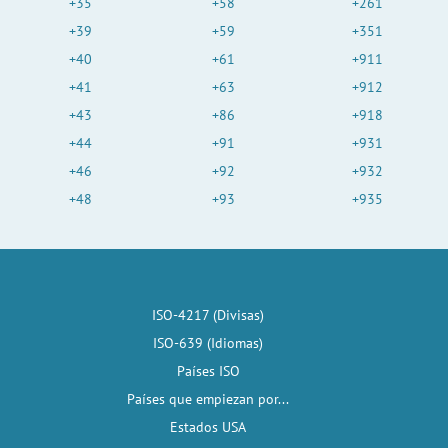
+35
+58
+261
+39
+59
+351
+40
+61
+911
+41
+63
+912
+43
+86
+918
+44
+91
+931
+46
+92
+932
+48
+93
+935
ISO-4217 (Divisas)
ISO-639 (Idiomas)
Países ISO
Países que empiezan por...
Estados USA