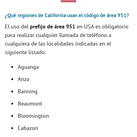
V
¿Qué regiones de California usan el código de área 951?
i
El uso del
prefijo de área 951
en USA es obligatorio
para realizar cualquier llamada de teléfono a
d
cualquiera de las localidades indicadas en el
siguiente listado:
e
Aguanga
o
Anza
Banning
Beaumont
Bloomington
Cabazon