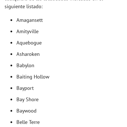
siguiente listado:
i
Amagansett
d
Amityville
e
Aquebogue
Asharoken
o
Babylon
Baiting Hollow
Bayport
Bay Shore
Baywood
Belle Terre