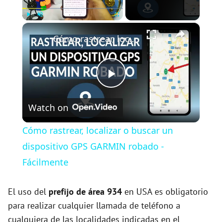
×
Play
Unmute
Fullscreen
Cómo rastrear, localizar o buscar un dispositivo GPS GARMIN robado - Fácilmente
P
Watch on
l
Cómo rastrear, localizar o buscar un
a
dispositivo GPS GARMIN robado -
Fácilmente
y
El uso del
prefijo de área 934
en USA es obligatorio
V
para realizar cualquier llamada de teléfono a
cualquiera de las localidades indicadas en el