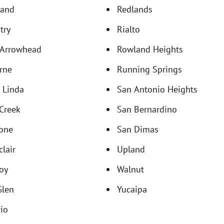
land
Redlands
try
Rialto
 Arrowhead
Rowland Heights
rne
Running Springs
 Linda
San Antonio Heights
 Creek
San Bernardino
one
San Dimas
lair
Upland
oy
Walnut
Glen
Yucaipa
io