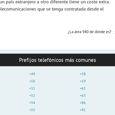
n país extranjero a otro diferente tiene un coste extra.
elecomunicaciones que se tenga contratada desde el
o
¿La área 940 de dónde es?
Prefijos telefónicos más comunes
+49
+58
+50
+59
+51
+61
+52
+63
+54
+86
+55
+91