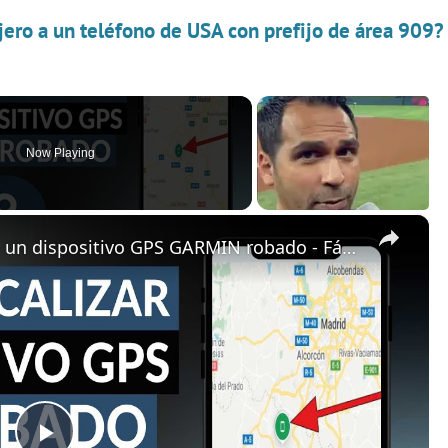
jero a un teléfono de USA con prefijo de área 909?
Now Playing
×
Cómo rastrear, localizar o buscar un dispositivo GPS GARMIN robado - Fácilmente