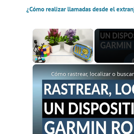
¿Cómo realizar llamadas desde el extran
×
Play
Unmute
Fullscreen