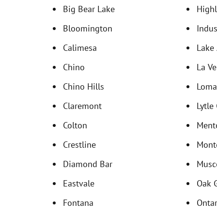
Big Bear Lake
High
Bloomington
Indus
Calimesa
Lake
Chino
La Ve
Chino Hills
Loma
Claremont
Lytle
Colton
Ment
Crestline
Montc
Diamond Bar
Musc
Eastvale
Oak 
Fontana
Ontar