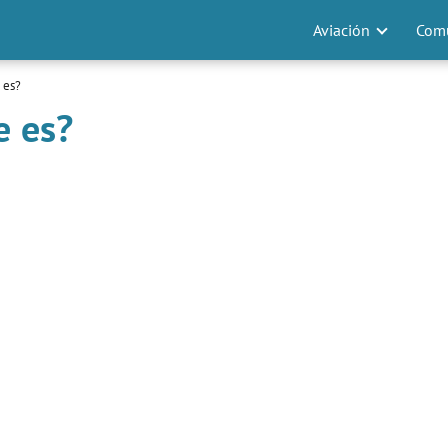
Aviación
Comu
 es?
e es?