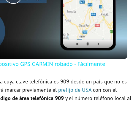
P
l
a
y
ispositivo GPS GARMIN robado - Fácilmente
V
ia cuya clave telefónica es 909 desde un país que no es
rá marcar previamente el
prefijo de USA
con con el
i
digo de área telefónica 909
y el número teléfono local al
d
e