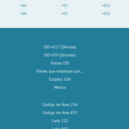
+46
+92
+932
+48
+93
+935
ISO-4217 (Divisas)
ISO-639 (Idiomas)
Países ISO
Países que empiezan por...
Estados USA
México
Código de Área 234
Código de Área 855
Lada 222
Lada 442