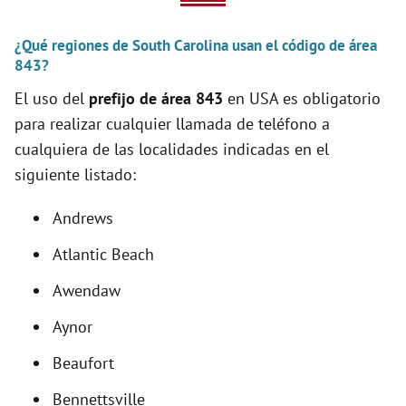
V
¿Qué regiones de South Carolina usan el código de área
i
843?
El uso del
prefijo de área 843
en USA es obligatorio
d
para realizar cualquier llamada de teléfono a
cualquiera de las localidades indicadas en el
e
siguiente listado:
o
Andrews
Atlantic Beach
Awendaw
Aynor
Beaufort
Bennettsville