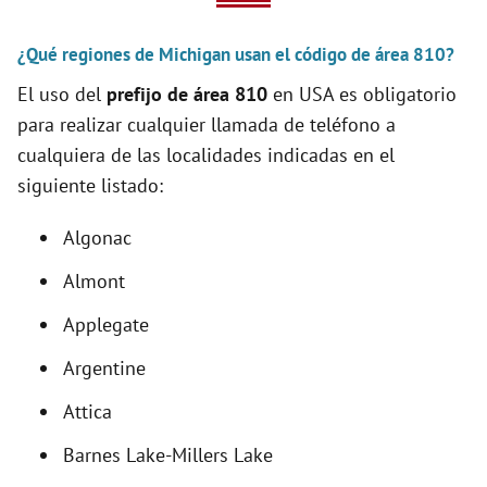
V
¿Qué regiones de Michigan usan el código de área 810?
i
El uso del
prefijo de área 810
en USA es obligatorio
para realizar cualquier llamada de teléfono a
d
cualquiera de las localidades indicadas en el
siguiente listado:
e
Algonac
o
Almont
Applegate
Argentine
Attica
Barnes Lake-Millers Lake