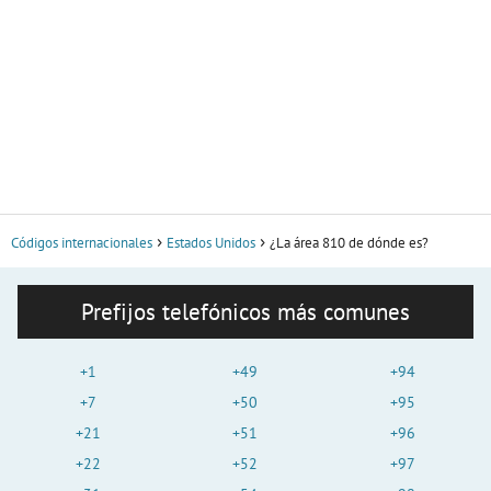
Códigos internacionales
Estados Unidos
¿La área 810 de dónde es?
Prefijos telefónicos más comunes
+1
+49
+94
+7
+50
+95
+21
+51
+96
+22
+52
+97