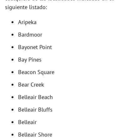
siguiente listado:
i
Aripeka
d
Bardmoor
e
Bayonet Point
Bay Pines
o
Beacon Square
Bear Creek
Belleair Beach
Belleair Bluffs
Belleair
Belleair Shore