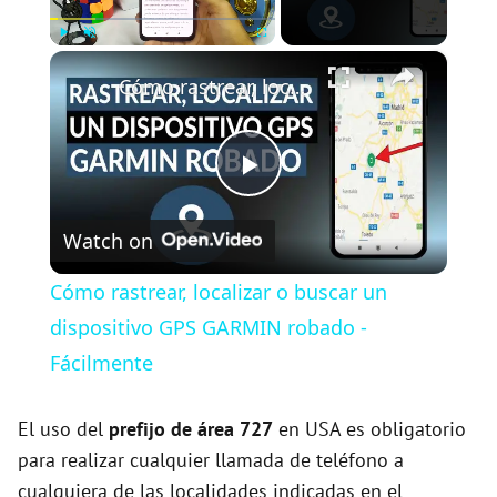
×
Play
Unmute
Fullscreen
Cómo rastrear, localizar o buscar un dispositivo GPS GARMIN robado - Fácilmente
P
Watch on
l
Cómo rastrear, localizar o buscar un
a
dispositivo GPS GARMIN robado -
Fácilmente
y
El uso del
prefijo de área 727
en USA es obligatorio
V
para realizar cualquier llamada de teléfono a
cualquiera de las localidades indicadas en el