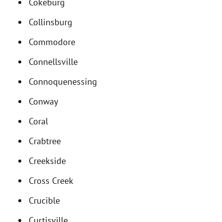
Cokeburg
Collinsburg
Commodore
Connellsville
Connoquenessing
Conway
Coral
Crabtree
Creekside
Cross Creek
Crucible
Curtisville