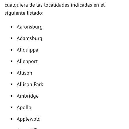
cualquiera de las localidades indicadas en el
siguiente listado:
i
Aaronsburg
d
Adamsburg
e
Aliquippa
Allenport
o
Allison
Allison Park
Ambridge
Apollo
Applewold