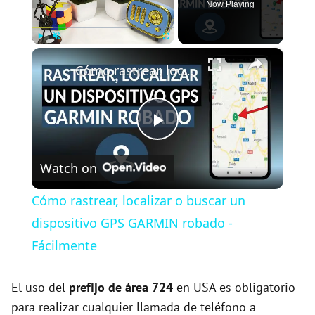
Now Playing
×
Play
Unmute
Fullscreen
Cómo rastrear, localizar o buscar un dispositivo GPS GARMIN robado - Fácilmente
P
Watch on
l
Cómo rastrear, localizar o buscar un
a
dispositivo GPS GARMIN robado -
Fácilmente
y
El uso del
prefijo de área 724
en USA es obligatorio
V
para realizar cualquier llamada de teléfono a