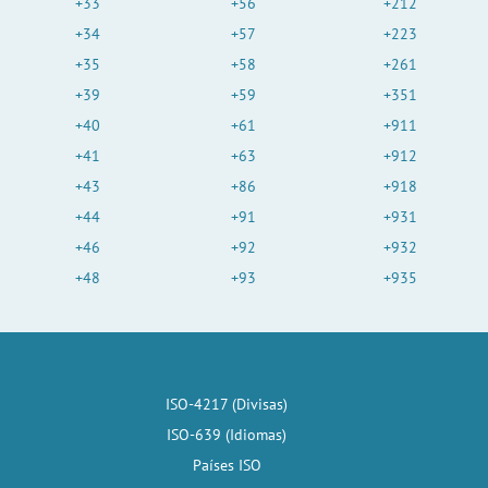
+33
+56
+212
+34
+57
+223
+35
+58
+261
+39
+59
+351
+40
+61
+911
+41
+63
+912
+43
+86
+918
+44
+91
+931
+46
+92
+932
+48
+93
+935
ISO-4217 (Divisas)
ISO-639 (Idiomas)
Países ISO