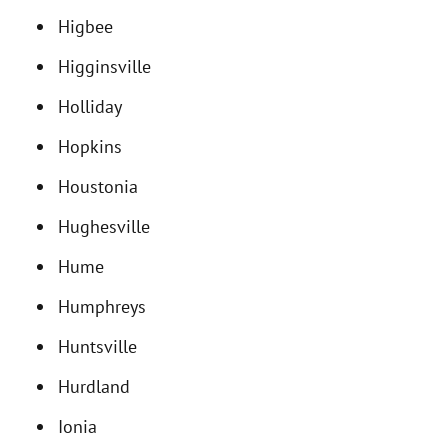
Higbee
Higginsville
Holliday
Hopkins
Houstonia
Hughesville
Hume
Humphreys
Huntsville
Hurdland
Ionia