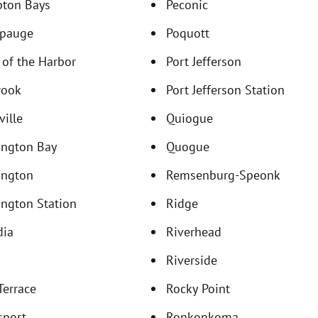
ton Bays
Peconic
pauge
Poquott
of the Harbor
Port Jefferson
rook
Port Jefferson Station
ville
Quiogue
ington Bay
Quogue
ington
Remsenburg-Speonk
ngton Station
Ridge
dia
Riverhead
Riverside
 Terrace
Rocky Point
sport
Ronkonkoma