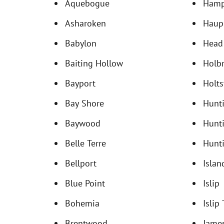
Aquebogue
Hamp
Asharoken
Haup
Babylon
Head 
Baiting Hollow
Holb
Bayport
Holts
Bay Shore
Hunt
Baywood
Hunt
Belle Terre
Hunti
Bellport
Islan
Blue Point
Islip
Bohemia
Islip
Brentwood
Jame