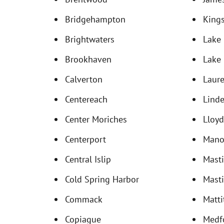
Bridgehampton
Kings
Brightwaters
Lake
Brookhaven
Lake
Calverton
Laure
Centereach
Lind
Center Moriches
Lloyd
Centerport
Manor
Central Islip
Mast
Cold Spring Harbor
Masti
Commack
Matti
Copiague
Medf