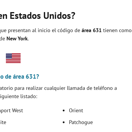
en Estados Unidos?
ue presentan al inicio el código de
área 631
tienen como
 de
New York
.
go de área 631?
torio para realizar cualquier llamada de teléfono a
iguiente listado:
nport West
Orient
ite
Patchogue