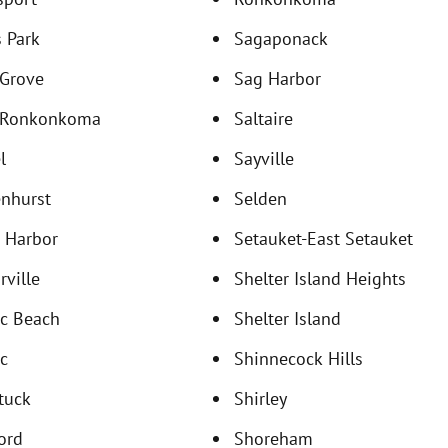
 Park
Sagaponack
 Grove
Sag Harbor
 Ronkonkoma
Saltaire
l
Sayville
enhurst
Selden
 Harbor
Setauket-East Setauket
ville
Shelter Island Heights
ic Beach
Shelter Island
c
Shinnecock Hills
tuck
Shirley
ord
Shoreham