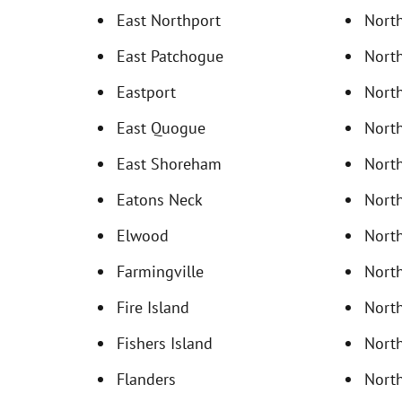
East Northport
Nort
East Patchogue
Nort
Eastport
Nort
East Quogue
North
East Shoreham
North
Eatons Neck
Nort
Elwood
North
Farmingville
Nort
Fire Island
Nort
Fishers Island
Nort
Flanders
North