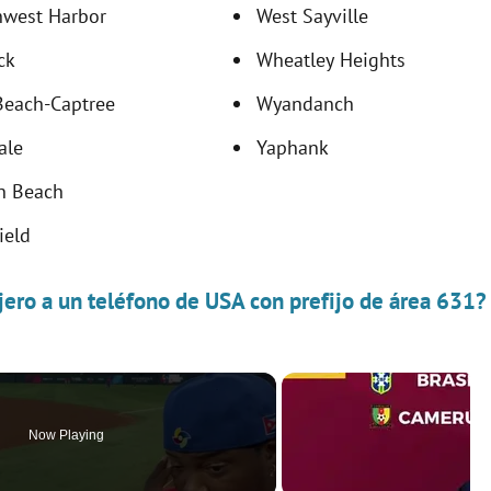
hwest Harbor
West Sayville
ck
Wheatley Heights
Beach-Captree
Wyandanch
ale
Yaphank
n Beach
ield
jero a un teléfono de USA con prefijo de área 631?
Now Playing