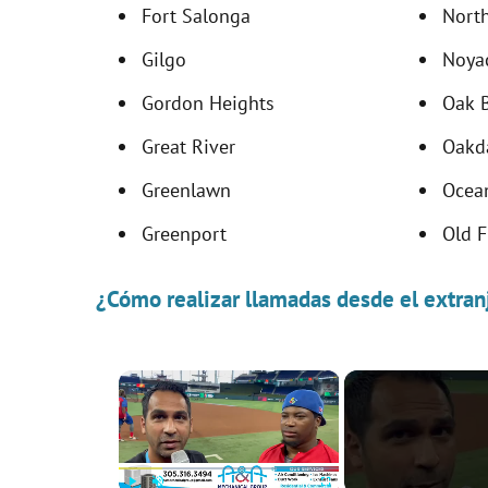
Fort Salonga
Nort
Gilgo
Noya
Gordon Heights
Oak 
Great River
Oakd
Greenlawn
Ocea
Greenport
Old F
¿Cómo realizar llamadas desde el extran
×