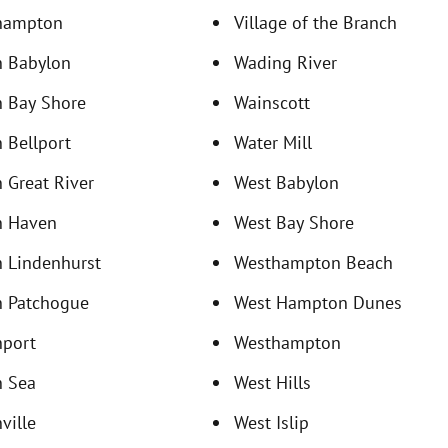
hampton
Village of the Branch
h Babylon
Wading River
h Bay Shore
Wainscott
 Bellport
Water Mill
 Great River
West Babylon
h Haven
West Bay Shore
 Lindenhurst
Westhampton Beach
h Patchogue
West Hampton Dunes
hport
Westhampton
h Sea
West Hills
ville
West Islip