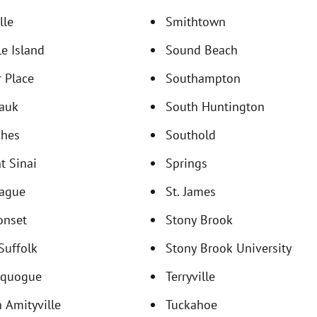
lle
Smithtown
e Island
Sound Beach
r Place
Southampton
auk
South Huntington
ches
Southold
t Sinai
Springs
ague
St. James
onset
Stony Brook
Suffolk
Stony Brook University
equogue
Terryville
 Amityville
Tuckahoe