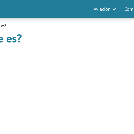
Aviación
Comu
 es?
e es?