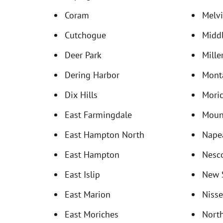
Coram
Melvi
Cutchogue
Middl
Deer Park
Mille
Dering Harbor
Mont
Dix Hills
Mori
East Farmingdale
Moun
East Hampton North
Nape
East Hampton
Nesc
East Islip
New 
East Marion
Niss
East Moriches
North