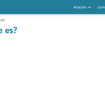
Aviación
Comu
 es?
e es?