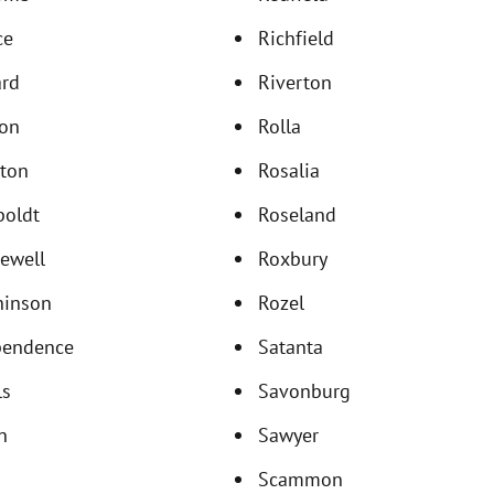
ce
Richfield
rd
Riverton
on
Rolla
ton
Rosalia
oldt
Roseland
ewell
Roxbury
hinson
Rozel
pendence
Satanta
ls
Savonburg
n
Sawyer
Scammon