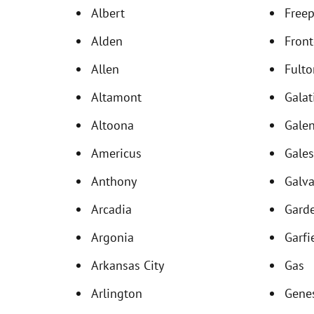
Albert
Freep
Alden
Fron
Allen
Fulto
Altamont
Galat
Altoona
Gale
Americus
Gale
Anthony
Galv
Arcadia
Garde
Argonia
Garfi
Arkansas City
Gas
Arlington
Gene