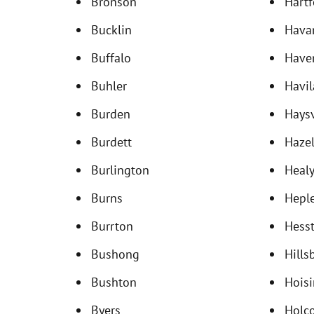
Bronson
Hartf
Bucklin
Hava
Buffalo
Have
Buhler
Havi
Burden
Haysv
Burdett
Haze
Burlington
Heal
Burns
Hepl
Burrton
Hess
Bushong
Hills
Bushton
Hois
Byers
Holc