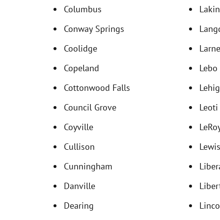
Columbus
Lakin
Conway Springs
Lang
Coolidge
Larn
Copeland
Lebo
Cottonwood Falls
Lehi
Council Grove
Leoti
Coyville
LeRo
Cullison
Lewi
Cunningham
Liber
Danville
Liber
Dearing
Linco