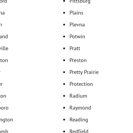
ord
Pittsburg
na
Plains
n
Plevna
land
Potwin
ille
Pratt
lton
Preston
y
Pretty Prairie
er
Protection
ton
Radium
boro
Raymond
ington
Reading
omb
Redfield