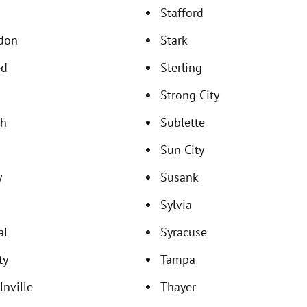
Stafford
don
Stark
ed
Sterling
Strong City
gh
Sublette
Sun City
y
Susank
s
Sylvia
al
Syracuse
ty
Tampa
lnville
Thayer