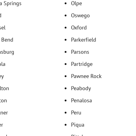
a Springs
Olpe
d
Oswego
sel
Oxford
t Bend
Parkerfield
nsburg
Parsons
ola
Partridge
ey
Pawnee Rock
lton
Peabody
ton
Penalosa
tner
Peru
er
Piqua