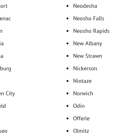
ort
Neodesha
tenac
Neosho Falls
n
Neosho Rapids
ia
New Albany
na
New Strawn
sburg
Nickerson
a
Niotaze
n City
Norwich
eld
Odin
Offerle
seo
Olmitz