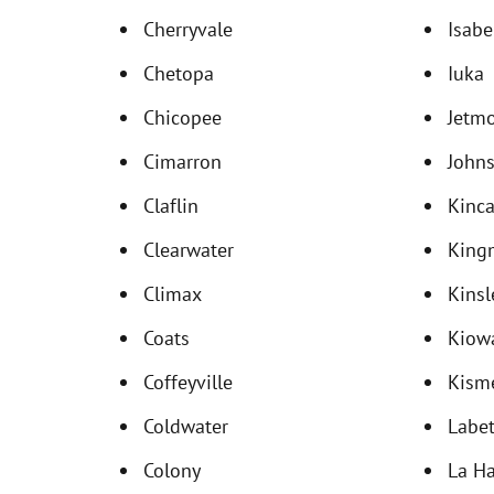
Cherryvale
Isabe
Chetopa
Iuka
Chicopee
Jetm
Cimarron
Johns
Claflin
Kinca
Clearwater
King
Climax
Kinsl
Coats
Kiow
Coffeyville
Kism
Coldwater
Labet
Colony
La H