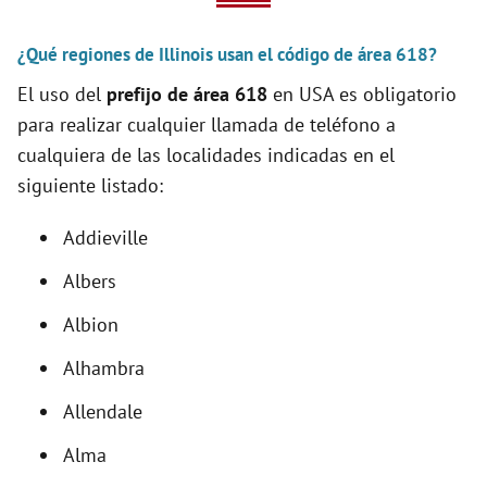
V
¿Qué regiones de Illinois usan el código de área 618?
i
El uso del
prefijo de área 618
en USA es obligatorio
para realizar cualquier llamada de teléfono a
d
cualquiera de las localidades indicadas en el
siguiente listado:
e
Addieville
o
Albers
Albion
Alhambra
Allendale
Alma