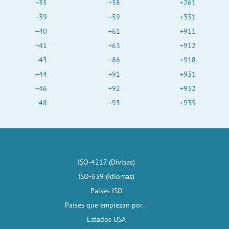
+35
+58
+261
+39
+59
+351
+40
+61
+911
+41
+63
+912
+43
+86
+918
+44
+91
+931
+46
+92
+932
+48
+93
+935
ISO-4217 (Divisas)
ISO-639 (Idiomas)
Países ISO
Países que empiezan por...
Estados USA