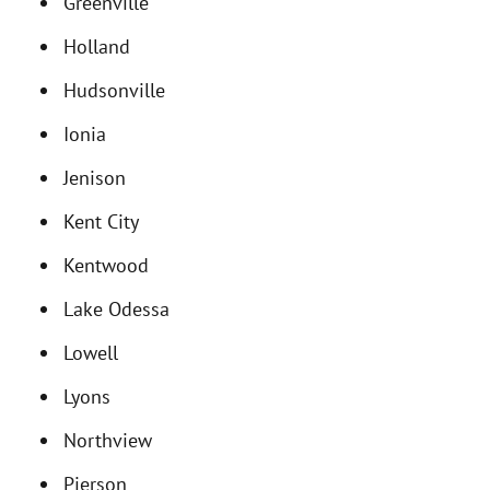
Greenville
Holland
Hudsonville
Ionia
Jenison
Kent City
Kentwood
Lake Odessa
Lowell
Lyons
Northview
Pierson