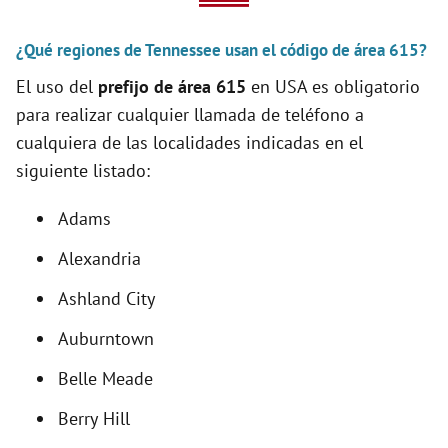
V
¿Qué regiones de Tennessee usan el código de área 615?
i
El uso del
prefijo de área 615
en USA es obligatorio
para realizar cualquier llamada de teléfono a
d
cualquiera de las localidades indicadas en el
siguiente listado:
e
Adams
o
Alexandria
Ashland City
Auburntown
Belle Meade
Berry Hill