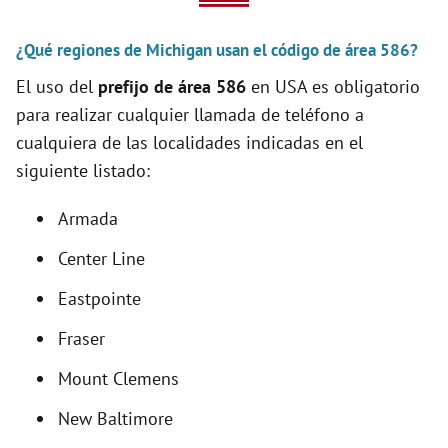
V
¿Qué regiones de Michigan usan el código de área 586?
i
El uso del
prefijo de área 586
en USA es obligatorio
para realizar cualquier llamada de teléfono a
d
cualquiera de las localidades indicadas en el
siguiente listado:
e
Armada
o
Center Line
Eastpointe
Fraser
Mount Clemens
New Baltimore