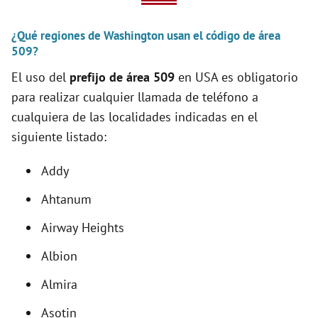
V
¿Qué regiones de Washington usan el código de área
i
509?
El uso del
prefijo de área 509
en USA es obligatorio
d
para realizar cualquier llamada de teléfono a
cualquiera de las localidades indicadas en el
e
siguiente listado:
o
Addy
Ahtanum
Airway Heights
Albion
Almira
Asotin