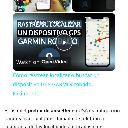
×
Play
Unmute
Fullscreen
Cómo rastrear, localizar o buscar un dispositivo GPS GARMIN robado - Fácilmente
P
Watch on
l
Cómo rastrear, localizar o buscar un
a
dispositivo GPS GARMIN robado -
Fácilmente
y
El uso del
prefijo de área 463
en USA es obligatorio
V
para realizar cualquier llamada de teléfono a
cualquiera de las localidades indicadas en el