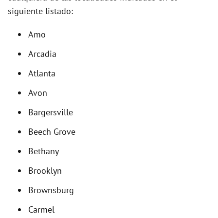
siguiente listado:
i
Amo
d
Arcadia
e
Atlanta
Avon
o
Bargersville
Beech Grove
Bethany
Brooklyn
Brownsburg
Carmel