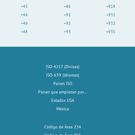
+43
+86
+918
+44
+91
+931
+46
+92
+932
+48
+93
+935
ISO-4217 (Divisas)
ISO-639 (Idiomas)
Países ISO
Países que empiezan por...
Estados USA
México
Código de Área 234