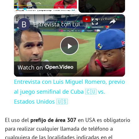
×
Play
Unmute
Fullscreen
Entrevista con Luis Miguel Romero, previo al juego semifinal de Cuba 🇨🇺 vs. Estados Unidos 🇺🇸
P
Watch on
l
Entrevista con Luis Miguel Romero, previo
a
al juego semifinal de Cuba 🇨🇺 vs.
Estados Unidos 🇺🇸
y
El uso del
prefijo de área 307
en USA es obligatorio
V
para realizar cualquier llamada de teléfono a
cualquiera de las localidades indicadas en el