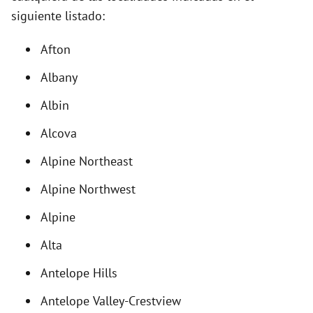
siguiente listado:
i
Afton
d
Albany
e
Albin
Alcova
o
Alpine Northeast
Alpine Northwest
Alpine
Alta
Antelope Hills
Antelope Valley-Crestview