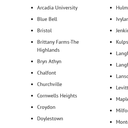
Arcadia University
Hulme
Blue Bell
Ivyla
Bristol
Jenk
Brittany Farms-The
Kulps
Highlands
Lang
Bryn Athyn
Lang
Chalfont
Lans
Churchville
Levi
Cornwells Heights
Mapl
Croydon
Milfo
Doylestown
Mont