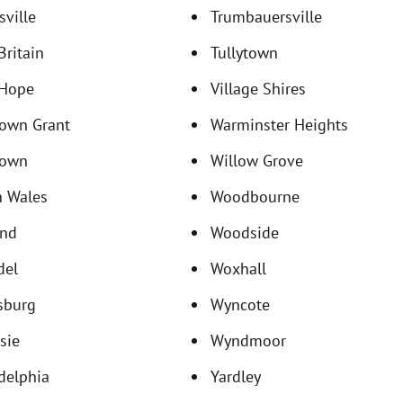
sville
Trumbauersville
ritain
Tullytown
Hope
Village Shires
own Grant
Warminster Heights
own
Willow Grove
h Wales
Woodbourne
and
Woodside
del
Woxhall
sburg
Wyncote
sie
Wyndmoor
delphia
Yardley