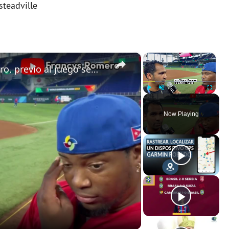
teadville
×
×
Entrevista con Luis Miguel Romero, previo al juego semifinal de Cuba 🇨🇺 vs. Estados Unidos 🇺🇸
Play
Unmute
Fullscreen
Now Playing