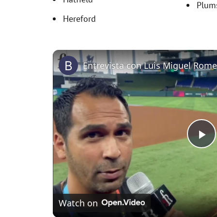
Plums
Hereford
P
l
Watch on
a