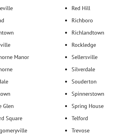
ville
Red Hill
nd
Richboro
intown
Richlandtown
ville
Rockledge
horne Manor
Sellersville
horne
Silverdale
dale
Souderton
ttown
Spinnerstown
e Glen
Spring House
rd Square
Telford
gomeryville
Trevose