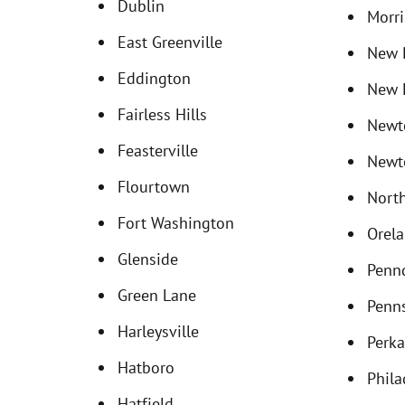
Dublin
Morri
East Greenville
New B
Eddington
New 
Fairless Hills
Newt
Feasterville
Newt
Flourtown
Nort
Fort Washington
Orel
Glenside
Penn
Green Lane
Penn
Harleysville
Perka
Hatboro
Phila
Hatfield