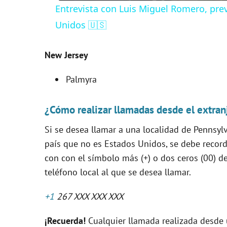
Entrevista con Luis Miguel Romero, prev
y
Unidos 🇺🇸
V
New Jersey
i
Palmyra
d
¿Cómo realizar llamadas desde el extran
Si se desea llamar a una localidad de Pennsyl
e
país que no es Estados Unidos, se debe recor
con con el símbolo más (+) o dos ceros (00) de
o
teléfono local al que se desea llamar.
+1
267 XXX XXX XXX
¡Recuerda!
Cualquier llamada realizada desde u