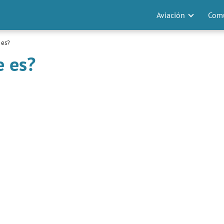
Aviación
Comu
 es?
e es?