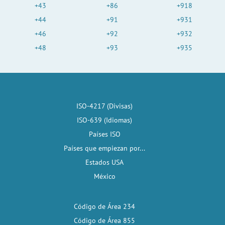
+43
+86
+918
+44
+91
+931
+46
+92
+932
+48
+93
+935
ISO-4217 (Divisas)
ISO-639 (Idiomas)
Países ISO
Países que empiezan por...
Estados USA
México
Código de Área 234
Código de Área 855