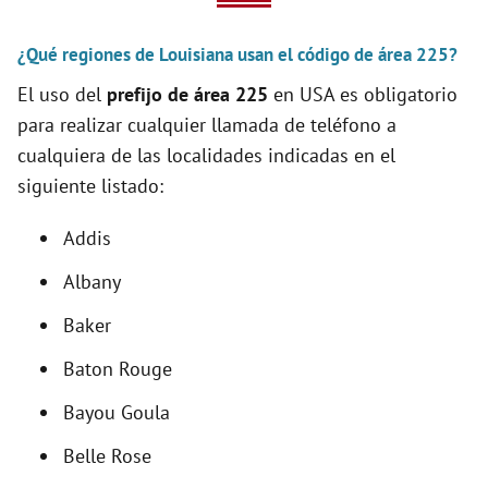
V
¿Qué regiones de Louisiana usan el código de área 225?
i
El uso del
prefijo de área 225
en USA es obligatorio
para realizar cualquier llamada de teléfono a
d
cualquiera de las localidades indicadas en el
siguiente listado:
e
Addis
o
Albany
Baker
Baton Rouge
Bayou Goula
Belle Rose