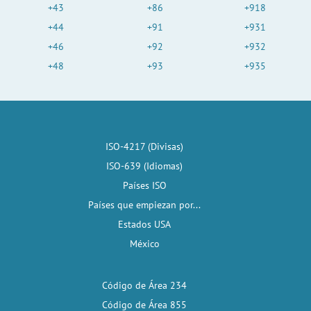
+43
+86
+918
+44
+91
+931
+46
+92
+932
+48
+93
+935
ISO-4217 (Divisas)
ISO-639 (Idiomas)
Países ISO
Países que empiezan por...
Estados USA
México
Código de Área 234
Código de Área 855