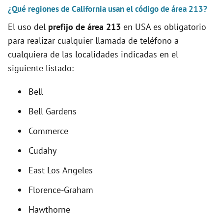
V
¿Qué regiones de California usan el código de área 213?
El uso del
prefijo de área 213
en USA es obligatorio
i
para realizar cualquier llamada de teléfono a
cualquiera de las localidades indicadas en el
d
siguiente listado:
e
Bell
Bell Gardens
o
Commerce
Cudahy
East Los Angeles
Florence-Graham
Hawthorne