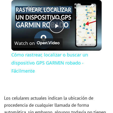
×
Play
Unmute
Fullscreen
Cómo rastrear, localizar o buscar un dispositivo GPS GARMIN robado - Fácilmente
P
Watch on
l
Cómo rastrear, localizar o buscar un
a
dispositivo GPS GARMIN robado -
Fácilmente
y
V
Los celulares actuales indican la ubicación de
procedencia de cualquier llamada de forma
i
automática, sin embargo, algunos todavía no tienen