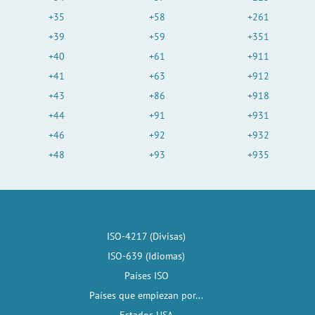
+35
+58
+261
+39
+59
+351
+40
+61
+911
+41
+63
+912
+43
+86
+918
+44
+91
+931
+46
+92
+932
+48
+93
+935
ISO-4217 (Divisas)
ISO-639 (Idiomas)
Países ISO
Países que empiezan por...