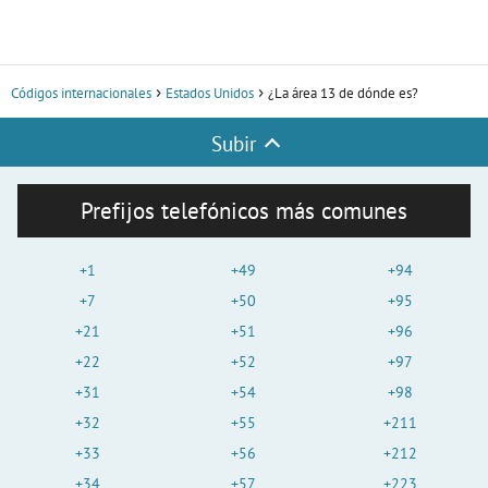
Códigos internacionales
Estados Unidos
¿La área 13 de dónde es?
Subir
Prefijos telefónicos más comunes
+1
+49
+94
+7
+50
+95
+21
+51
+96
+22
+52
+97
+31
+54
+98
+32
+55
+211
+33
+56
+212
+34
+57
+223