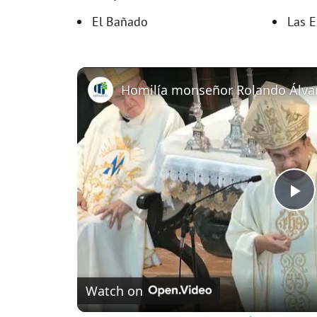
El Bañado
Las E
P
l
Watch on
a