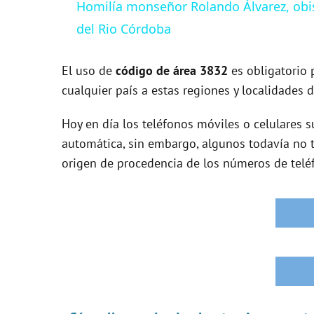
Homilía monseñor Rolando Álvarez, obi
y
del Rio Córdoba
V
El uso de
código de área 3832
es obligatorio 
cualquier país a estas regiones y localidades 
i
Hoy en día los teléfonos móviles o celulares s
automática, sin embargo, algunos todavía no t
d
origen de procedencia de los números de telé
e
o