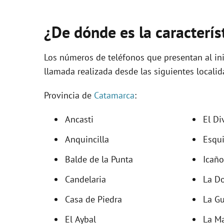
¿De dónde es la caracterís
Los números de teléfonos que presentan al ini
llamada realizada desde las siguientes localid
Provincia de
Catamarca
:
Ancasti
El Di
Anquincilla
Esqu
Balde de la Punta
Icaño
Candelaria
La D
Casa de Piedra
La Gu
El Aybal
La M