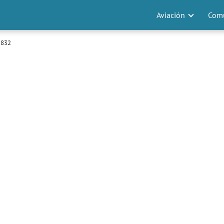
Aviación
Comu
 3832