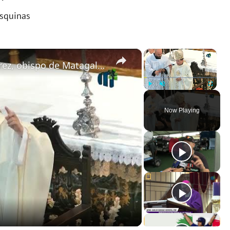
squinas
×
×
Homilía monseñor Rolando Álvarez, obispo de Matagalpa, 7 de septiembre 2025 en Palma del Rio Córdoba
Play
Unmute
Fullscreen
Now Playing