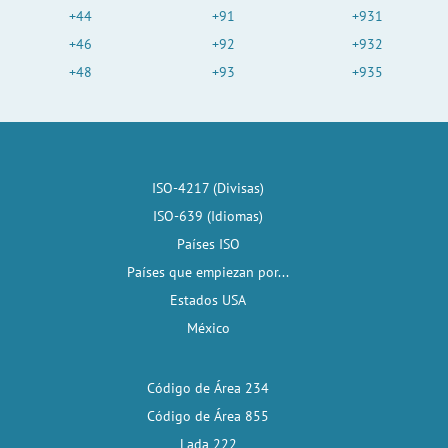
+44
+91
+931
+46
+92
+932
+48
+93
+935
ISO-4217 (Divisas)
ISO-639 (Idiomas)
Países ISO
Países que empiezan por...
Estados USA
México
Código de Área 234
Código de Área 855
Lada 222