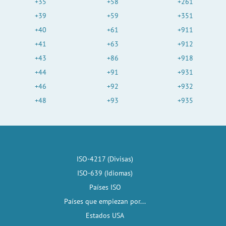
+35
+58
+261
+39
+59
+351
+40
+61
+911
+41
+63
+912
+43
+86
+918
+44
+91
+931
+46
+92
+932
+48
+93
+935
ISO-4217 (Divisas)
ISO-639 (Idiomas)
Países ISO
Países que empiezan por...
Estados USA