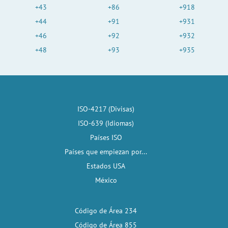
+43
+86
+918
+44
+91
+931
+46
+92
+932
+48
+93
+935
ISO-4217 (Divisas)
ISO-639 (Idiomas)
Países ISO
Países que empiezan por...
Estados USA
México
Código de Área 234
Código de Área 855