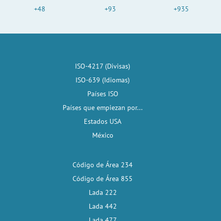
+48
+93
+935
ISO-4217 (Divisas)
ISO-639 (Idiomas)
Países ISO
Países que empiezan por...
Estados USA
México
Código de Área 234
Código de Área 855
Lada 222
Lada 442
Lada 477