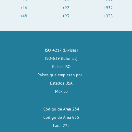
+46
+92
+932
+48
+93
+935
ISO-4217 (Divisas)
ISO-639 (Idiomas)
Países ISO
Países que empiezan por...
Estados USA
México
Código de Área 234
Código de Área 855
Lada 222