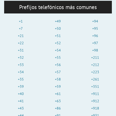
Prefijos telefónicos más comunes
+1
+49
+94
+7
+50
+95
+21
+51
+96
+22
+52
+97
+31
+54
+98
+32
+55
+211
+33
+56
+212
+34
+57
+223
+35
+58
+261
+39
+59
+351
+40
+61
+911
+41
+63
+912
+43
+86
+918
+44
+91
+931