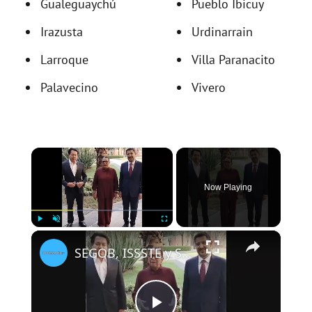
Gualeguaychú
Pueblo Ibicuy
Irazusta
Urdinarrain
Larroque
Villa Paranacito
Palavecino
Vivero
×
Now Playing
×
Play
Unmute
Fullscreen
SEGOB, ISSSTE y SEP lanzan mensaje para tranquilizar al magisteriosterio