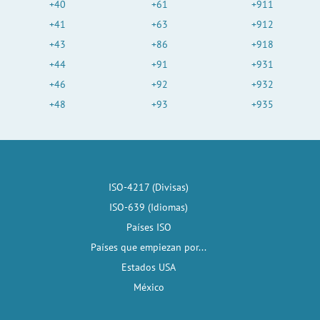
+40
+61
+911
+41
+63
+912
+43
+86
+918
+44
+91
+931
+46
+92
+932
+48
+93
+935
ISO-4217 (Divisas)
ISO-639 (Idiomas)
Países ISO
Países que empiezan por...
Estados USA
México