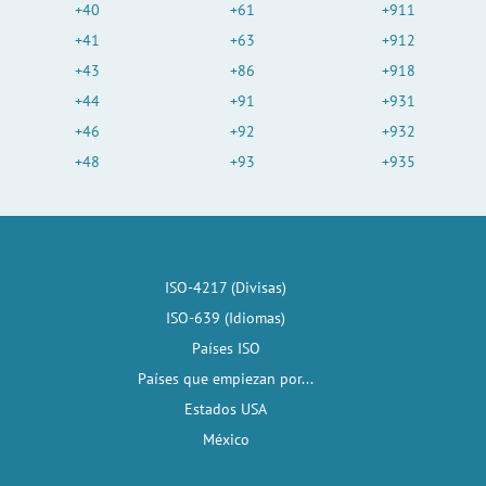
+40
+61
+911
+41
+63
+912
+43
+86
+918
+44
+91
+931
+46
+92
+932
+48
+93
+935
ISO-4217 (Divisas)
ISO-639 (Idiomas)
Países ISO
Países que empiezan por...
Estados USA
México