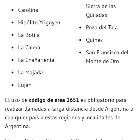
Sierra de las
i
Carolina
Quijadas
Hipólito Yrigoyen
Pozo del Tala
d
La Botija
Quines
e
La Calera
San Francisco del
La Chañarienta
Monte de Oro
o
La Majada
Luján
El uso de
código de área 2651
es obligatorio para
realizar llamadas a larga distancia desde Argentina o
cualquier país a estas regiones y localidades de
Argentina.