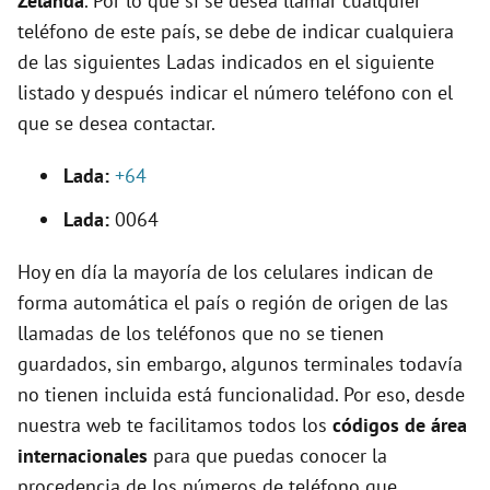
Zelanda
. Por lo que si se desea llamar cualquier
V
teléfono de este país, se debe de indicar cualquiera
de las siguientes Ladas indicados en el siguiente
i
listado y después indicar el número teléfono con el
que se desea contactar.
d
Lada:
+64
e
Lada:
0064
o
Hoy en día la mayoría de los celulares indican de
forma automática el país o región de origen de las
llamadas de los teléfonos que no se tienen
guardados, sin embargo, algunos terminales todavía
no tienen incluida está funcionalidad. Por eso, desde
nuestra web te facilitamos todos los
códigos de área
internacionales
para que puedas conocer la
procedencia de los números de teléfono que