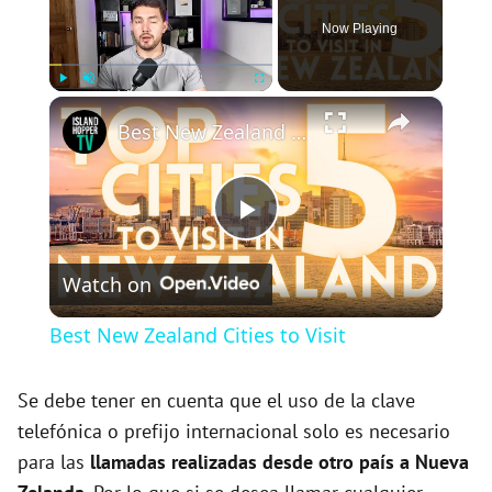
Now Playing
×
Play
Unmute
Fullscreen
Best New Zealand Cities to Visit
P
Watch on
l
Best New Zealand Cities to Visit
a
Se debe tener en cuenta que el uso de la clave
telefónica o prefijo internacional solo es necesario
y
para las
llamadas realizadas desde otro país a Nueva