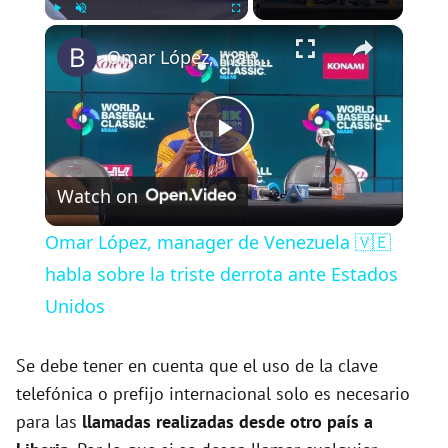
×
Play
Unmute
Fullscreen
Omar López, manager de Venezuela 🇻🇪 habla sobre la triste derrota ante Estados Unidos
P
Watch on
l
Omar López, manager de Venezuela 🇻🇪
a
habla sobre la triste derrota ante Estados
Unidos
y
Se debe tener en cuenta que el uso de la clave
V
telefónica o prefijo internacional solo es necesario
para las
llamadas realizadas desde otro país a