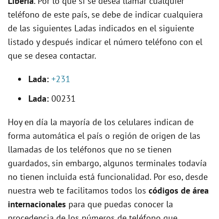
Liberia
. Por lo que si se desea llamar cualquier
i
teléfono de este país, se debe de indicar cualquiera
de las siguientes Ladas indicados en el siguiente
d
listado y después indicar el número teléfono con el
que se desea contactar.
e
Lada:
+231
o
Lada:
00231
Hoy en día la mayoría de los celulares indican de
forma automática el país o región de origen de las
llamadas de los teléfonos que no se tienen
guardados, sin embargo, algunos terminales todavía
no tienen incluida está funcionalidad. Por eso, desde
nuestra web te facilitamos todos los
códigos de área
internacionales
para que puedas conocer la
procedencia de los números de teléfono que