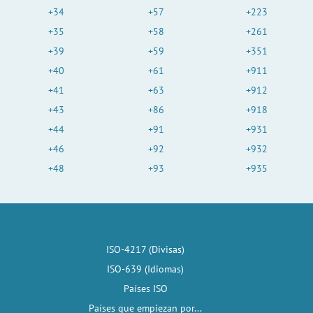
+34
+57
+223
+35
+58
+261
+39
+59
+351
+40
+61
+911
+41
+63
+912
+43
+86
+918
+44
+91
+931
+46
+92
+932
+48
+93
+935
ISO-4217 (Divisas)
ISO-639 (Idiomas)
Países ISO
Países que empiezan por...