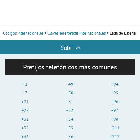
Códigos internacionales
Claves Telefónicas Internacionales
Lada de Liberia
Subir
Prefijos telefónicos más comunes
+1
+49
+94
+7
+50
+95
+21
+51
+96
+22
+52
+97
+31
+54
+98
+32
+55
+211
+33
+56
+212