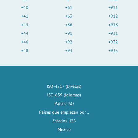
+40
+61
+911
+41
+63
+912
+43
+86
+918
+44
+91
+931
+46
+92
+932
+48
+93
+935
ISO-4217 (Divisas)
ISO-639 (Idiomas)
Países ISO
Países que empiezan por...
Estados USA
México