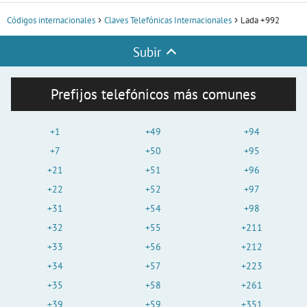
Códigos internacionales
Claves Telefónicas Internacionales
Lada +992
Subir
Prefijos telefónicos más comunes
+1
+49
+94
+7
+50
+95
+21
+51
+96
+22
+52
+97
+31
+54
+98
+32
+55
+211
+33
+56
+212
+34
+57
+223
+35
+58
+261
+39
+59
+351