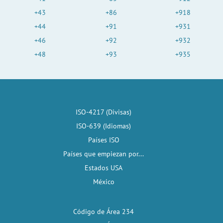
+43
+86
+918
+44
+91
+931
+46
+92
+932
+48
+93
+935
ISO-4217 (Divisas)
ISO-639 (Idiomas)
Países ISO
Países que empiezan por...
Estados USA
México
Código de Área 234