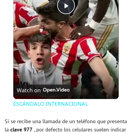
P
l
a
y
V
Watch on
i
ESCÁNDALO INTERNACIONAL
d
Si se recibe una llamada de un teléfono que presenta
la
clave 977
, por defecto los celulares suelen indicar