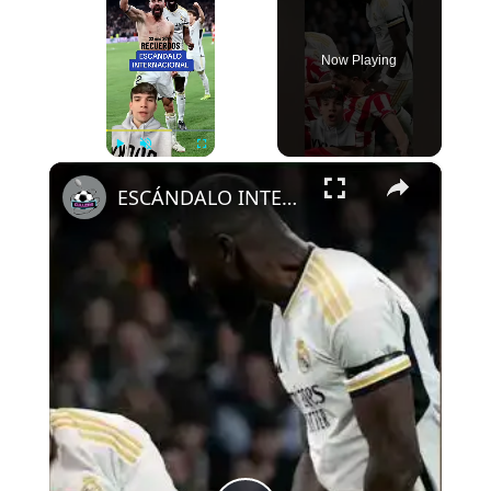
Now Playing
×
Play
Unmute
Fullscreen
ESCÁNDALO INTERNACIONAL