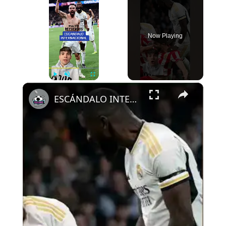
Now Playing
×
Play
Unmute
Fullscreen
ESCÁNDALO INTERNACIONAL