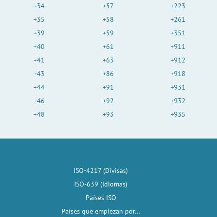
+34
+57
+223
+35
+58
+261
+39
+59
+351
+40
+61
+911
+41
+63
+912
+43
+86
+918
+44
+91
+931
+46
+92
+932
+48
+93
+935
ISO-4217 (Divisas)
ISO-639 (Idiomas)
Países ISO
Países que empiezan por...