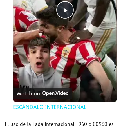
P
l
a
y
V
Watch on
i
ESCÁNDALO INTERNACIONAL
d
El uso de la Lada internacional +960 o 00960 es