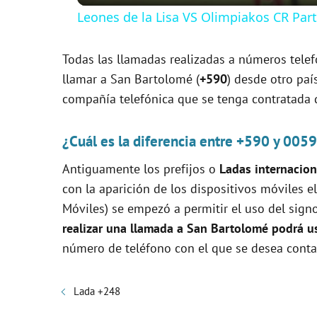
Leones de la Lisa VS Olimpiakos CR Par
y
Todas las llamadas realizadas a números telef
V
llamar a San Bartolomé (
+590
) desde otro paí
compañía telefónica que se tenga contratada de
i
¿Cuál es la diferencia entre +590 y 005
d
Antiguamente los prefijos o
Ladas internacion
con la aparición de los dispositivos móviles
e
Móviles) se empezó a permitir el uso del signo 
realizar una llamada a San Bartolomé podrá us
o
número de teléfono con el que se desea contac
Lada +248