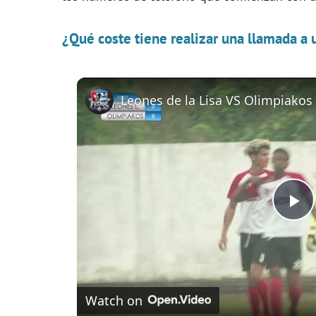
¿Qué coste tiene realizar una llamada a
Leones de la Lisa VS Olimpiakos
P
l
Watch on
a