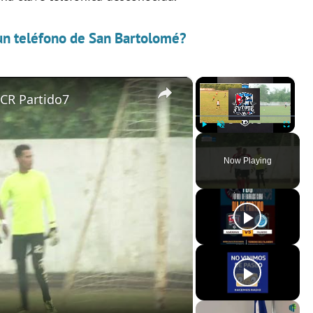
 un teléfono de San Bartolomé?
×
×
 CR Partido7
Play
Unmute
Fullscreen
Now Playing