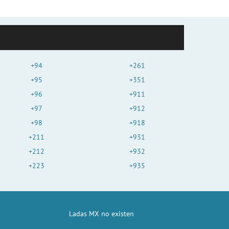
+94
+261
+95
+351
+96
+911
+97
+912
+98
+918
+211
+931
+212
+932
+223
+935
Ladas MX no existen