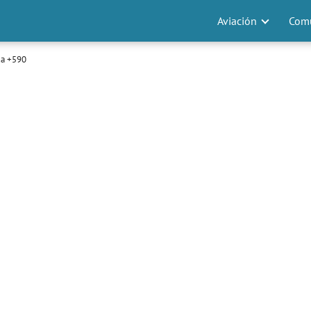
Aviación
Comu
a +590