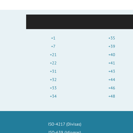
+1
+35
+7
+39
+21
+40
+22
+41
+31
+43
+32
+44
+33
+46
+34
+48
ISO-4217 (Divisas)
ISO-639 (Idiomas)