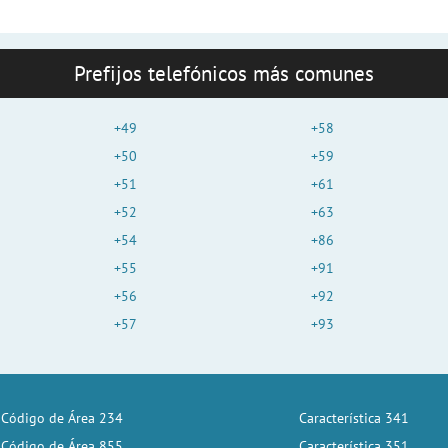
Prefijos telefónicos más comunes
+49
+58
+50
+59
+51
+61
+52
+63
+54
+86
+55
+91
+56
+92
+57
+93
Código de Área 234
Característica 341
Código de Área 855
Característica 351