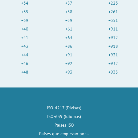
+34
+57
+223
+35
+58
+261
+39
+59
+351
+40
+61
+911
+41
+63
+912
+43
+86
+918
+44
+91
+931
+46
+92
+932
+48
+93
+935
ISO-4217 (Divisas)
ISO-639 (Idiomas)
Países ISO
Países que empiezan por...