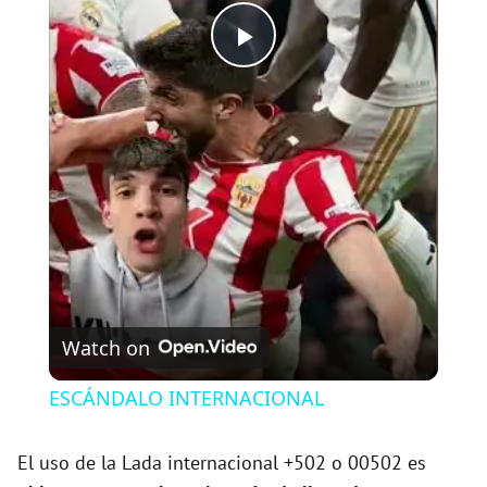
P
l
a
y
V
Watch on
i
ESCÁNDALO INTERNACIONAL
d
El uso de la Lada internacional +502 o 00502 es