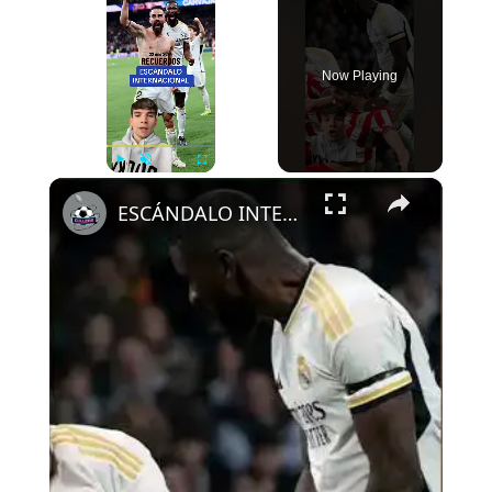
Now Playing
×
Play
Unmute
Fullscreen
ESCÁNDALO INTERNACIONAL