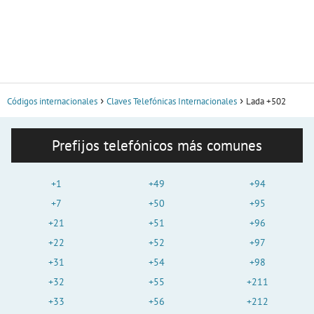
Códigos internacionales
Claves Telefónicas Internacionales
Lada +502
Prefijos telefónicos más comunes
+1
+49
+94
+7
+50
+95
+21
+51
+96
+22
+52
+97
+31
+54
+98
+32
+55
+211
+33
+56
+212