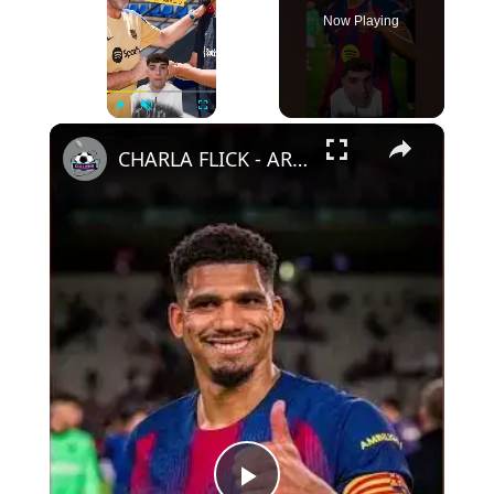
Now Playing
×
Play
Unmute
Fullscreen
CHARLA FLICK - ARAUJO