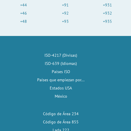
+44
+91
+931
+46
+92
+932
+48
+93
+935
ISO-4217 (Divisas)
ISO-639 (Idiomas)
Países ISO
Países que empiezan por...
Estados USA
México
Código de Área 234
Código de Área 855
Lada 222