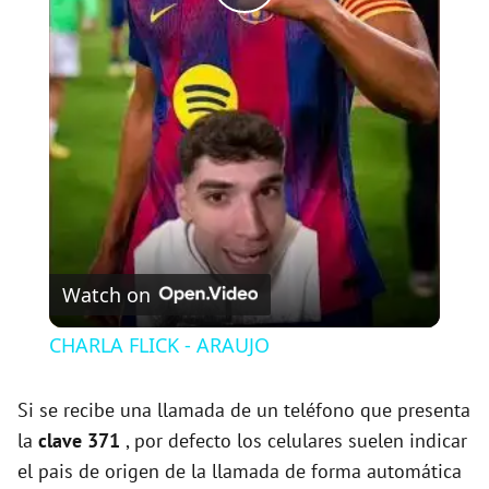
P
l
a
y
V
Watch on
i
CHARLA FLICK - ARAUJO
d
Si se recibe una llamada de un teléfono que presenta
la
clave 371
, por defecto los celulares suelen indicar
e
el pais de origen de la llamada de forma automática